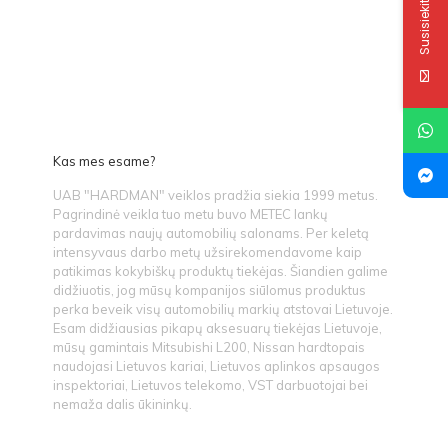
Susisiekite
Kas mes esame?
UAB "HARDMAN" veiklos pradžia siekia 1999 metus.
Pagrindinė veikla tuo metu buvo METEC lankų
pardavimas naujų automobilių salonams. Per keletą
intensyvaus darbo metų užsirekomendavome kaip
patikimas kokybiškų produktų tiekėjas. Šiandien galime
didžiuotis, jog mūsų kompanijos siūlomus produktus
perka beveik visų automobilių markių atstovai Lietuvoje.
Esam didžiausias pikapų aksesuarų tiekėjas Lietuvoje,
mūsų gamintais Mitsubishi L200, Nissan hardtopais
naudojasi Lietuvos kariai, Lietuvos aplinkos apsaugos
inspektoriai, Lietuvos telekomo, VST darbuotojai bei
nemaža dalis ūkininkų.