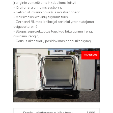
įrenginio vamzdžiams ir kabeliams laikyti
- Jūrų fanera grindims sustiprinti
- Gelinio sluoksnio paviršius maistui gabenti
- Maksimalus krovinių skyriaus tūris
- Geresnei šilumos izoliacijai pasiekti yra naudojama
dviguba tarpinė
- Stogas suprojektuotas taip, kad būtų galima įrengti
aušinimo įrenginį
- Gausus aksesuarų pasirinkimas pagal užsakymą
Krovinių platformos aukštis (mm)
1,000