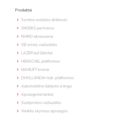
Produktai
Sortimo mobilios dirbtuvės
SNOEKS pertvaros
RHINO aksesuarai
VB orinės važiuoklės
LAZER led žibintai
HENSCHEL platformos
MAXILIFT kranai
DHOLLANDIA hidr. platformos
Automobilinė šaldymo įranga
Apsauginiai lankai
Sustiprintos važiuoklės
Variklio skyriaus apsaugos