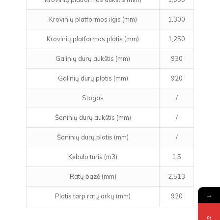
Krovinių platformos ilgis (mm)
1,300
Krovinių platformos plotis (mm)
1,250
Galinių durų aukštis (mm)
930
Galinių durų plotis (mm)
920
Stogas
/
Šoninių durų aukštis (mm)
/
Šoninių durų plotis (mm)
/
Kėbulo tūris (m3)
1.5
Ratų bazė (mm)
2,513
→
Plotis tarp ratų arkų (mm)
920