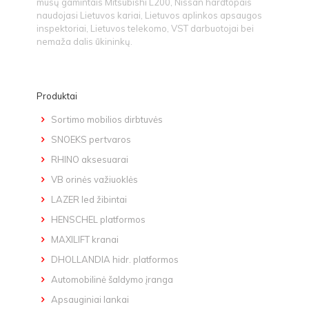
mūsų gamintais Mitsubishi L200, Nissan hardtopais
naudojasi Lietuvos kariai, Lietuvos aplinkos apsaugos
inspektoriai, Lietuvos telekomo, VST darbuotojai bei
nemaža dalis ūkininkų.
Produktai
Sortimo mobilios dirbtuvės
SNOEKS pertvaros
RHINO aksesuarai
VB orinės važiuoklės
LAZER led žibintai
HENSCHEL platformos
MAXILIFT kranai
DHOLLANDIA hidr. platformos
Automobilinė šaldymo įranga
Apsauginiai lankai