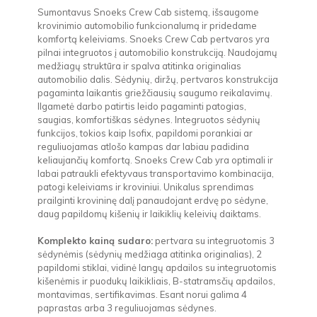
Sumontavus Snoeks Crew Cab sistemą, išsaugome
krovinimio automobilio funkcionalumą ir pridedame
komfortą keleiviams. Snoeks Crew Cab pertvaros yra
pilnai integruotos į automobilio konstrukciją. Naudojamų
medžiagų struktūra ir spalva atitinka originalias
automobilio dalis. Sėdynių, diržų, pertvaros konstrukcija
pagaminta laikantis griežčiausių saugumo reikalavimų.
Ilgametė darbo patirtis leido pagaminti patogias,
saugias, komfortiškas sėdynes. Integruotos sėdynių
funkcijos, tokios kaip Isofix, papildomi porankiai ar
reguliuojamas atlošo kampas dar labiau padidina
keliaujančių komfortą. Snoeks Crew Cab yra optimali ir
labai patraukli efektyvaus transportavimo kombinacija,
patogi keleiviams ir kroviniui. Unikalus sprendimas
prailginti krovininę dalį panaudojant erdvę po sėdyne,
daug papildomų kišenių ir laikiklių keleivių daiktams.
Komplekto kainą sudaro:
pertvara su integruotomis 3
sėdynėmis (sėdynių medžiaga atitinka originalias), 2
papildomi stiklai, vidinė langų apdailos su integruotomis
kišenėmis ir puodukų laikikliais, B-statramsčių apdailos,
montavimas, sertifikavimas. Esant norui galima 4
paprastas arba 3 reguliuojamas sėdynes.