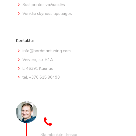
Sustiprintos važiuoklės
Variklio skyriaus apsaugos
Kontaktai
info@hardmantuning.com
Veiverių str. 61A
LT46391 Kaunas
tel. +370 615 90490
Skambinkite drąsiai: